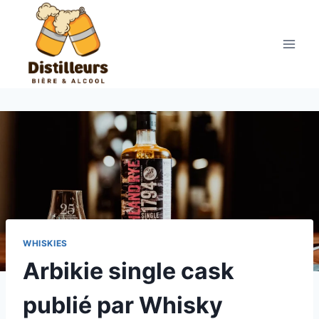
Aller
au
contenu
WHISKIES
Arbikie single cask
publié par Whisky