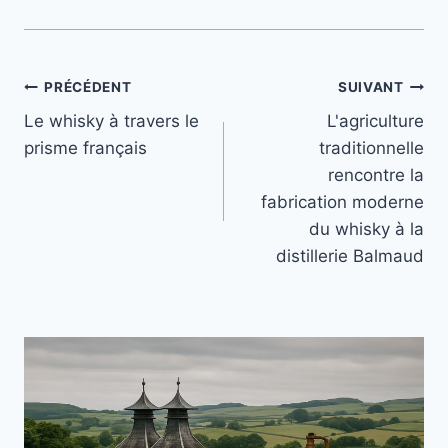
Navigation
PRÉCÉDENT
SUIVANT
Le whisky à travers le
L'agriculture
de
prisme français
traditionnelle
l’article
rencontre la
fabrication moderne
du whisky à la
distillerie Balmaud