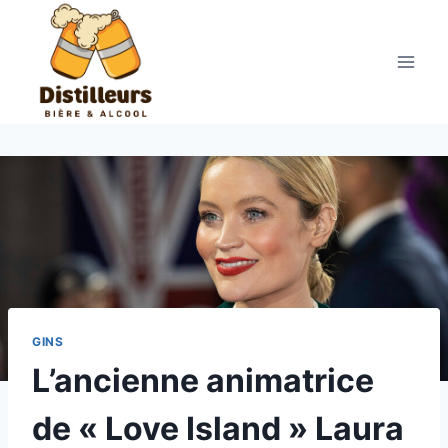
Aller
au
contenu
GINS
L’ancienne animatrice
de « Love Island » Laura