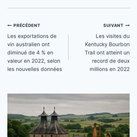
Navigation
PRÉCÉDENT
SUIVANT
Les exportations de
Les visites du
de
vin australien ont
Kentucky Bourbon
l’article
diminué de 4 % en
Trail ont atteint un
valeur en 2022, selon
record de deux
les nouvelles données
millions en 2022