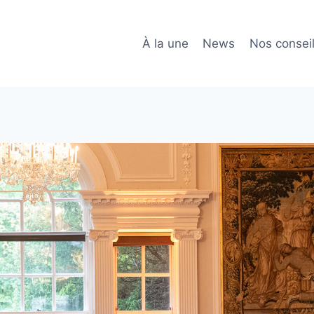
À la une
News
Nos consei