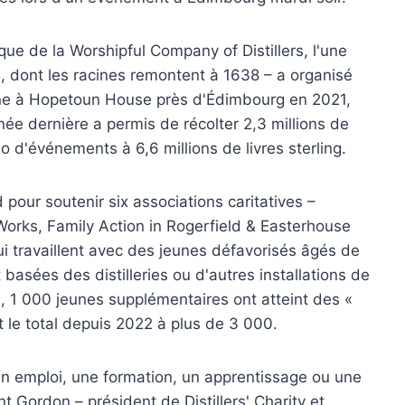
ique de la Worshipful Company of Distillers, l'une
s, dont les racines remontent à 1638 – a organisé
 One à Hopetoun House près d'Édimbourg en 2021,
ée dernière a permis de récolter 2,3 millions de
trio d'événements à 6,6 millions de livres sterling.
 pour soutenir six associations caritatives –
Works, Family Action in Rogerfield & Easterhouse
ui travaillent avec des jeunes défavorisés âgés de
basées des distilleries ou d'autres installations de
, 1 000 jeunes supplémentaires ont atteint des «
t le total depuis 2022 à plus de 3 000.
 un emploi, une formation, un apprentissage ou une
t Gordon – président de Distillers' Charity et