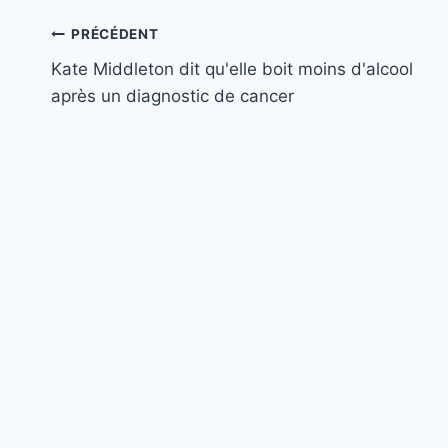
Navigation
PRÉCÉDENT
Kate Middleton dit qu'elle boit moins d'alcool
de
après un diagnostic de cancer
l’article