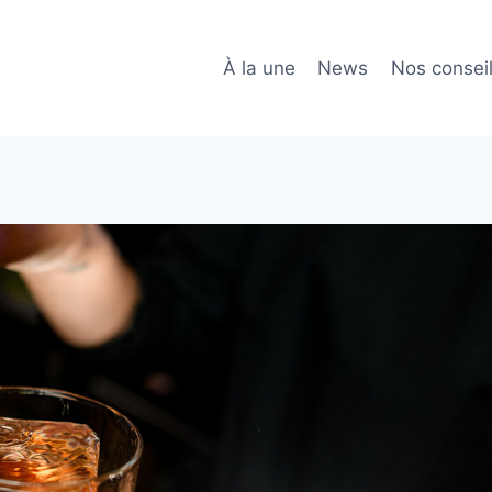
À la une
News
Nos consei