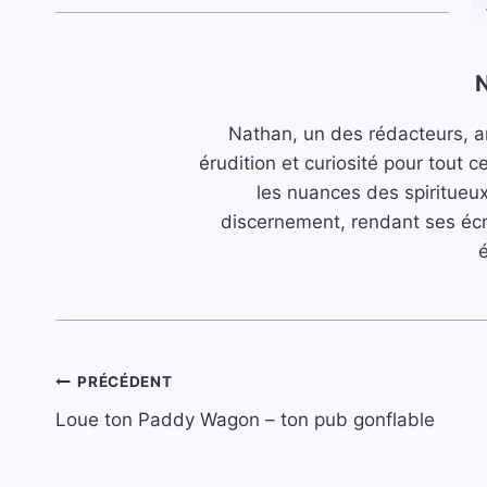
Nathan, un des rédacteurs, an
érudition et curiosité pour tout c
les nuances des spiritueu
discernement, rendant ses écr
é
Navigation
PRÉCÉDENT
Loue ton Paddy Wagon – ton pub gonflable
de
l’article