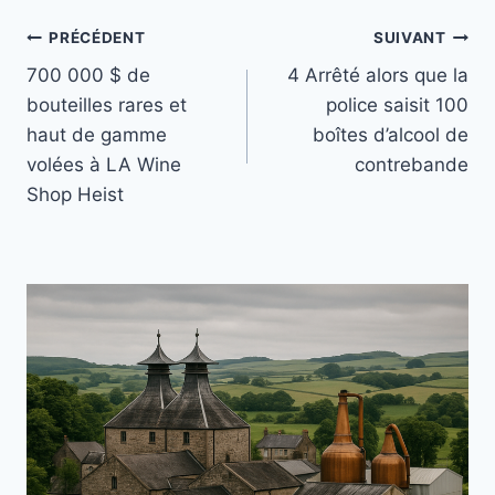
Navigation
PRÉCÉDENT
SUIVANT
700 000 $ de
4 Arrêté alors que la
de
bouteilles rares et
police saisit 100
l’article
haut de gamme
boîtes d’alcool de
volées à LA Wine
contrebande
Shop Heist