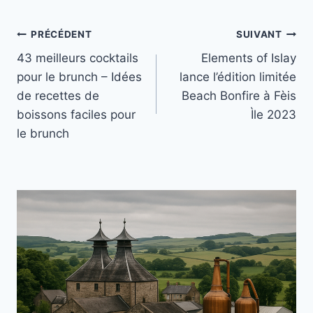
Navigation
PRÉCÉDENT
SUIVANT
43 meilleurs cocktails
Elements of Islay
de
pour le brunch – Idées
lance l’édition limitée
l’article
de recettes de
Beach Bonfire à Fèis
boissons faciles pour
Ìle 2023
le brunch