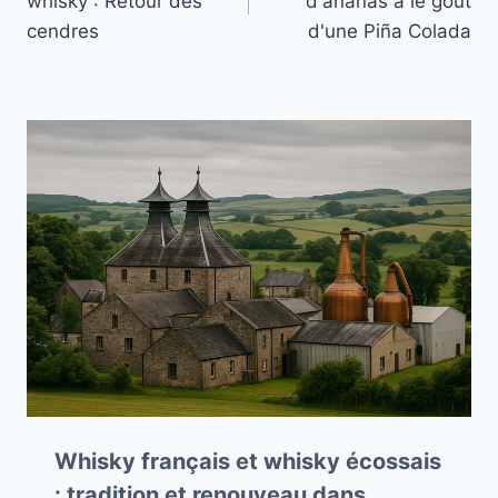
whisky : Retour des
d'ananas a le goût
l’article
cendres
d'une Piña Colada
Whisky français et whisky écossais
: tradition et renouveau dans