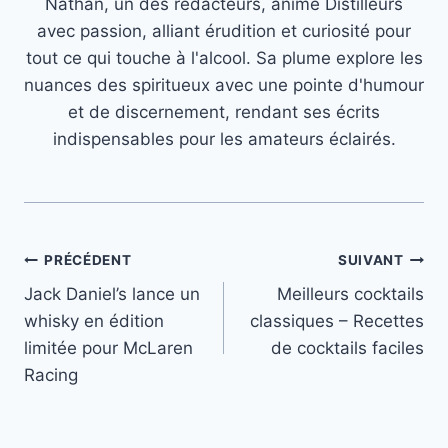
Nathan, un des rédacteurs, anime Distilleurs
avec passion, alliant érudition et curiosité pour
tout ce qui touche à l'alcool. Sa plume explore les
nuances des spiritueux avec une pointe d'humour
et de discernement, rendant ses écrits
indispensables pour les amateurs éclairés.
Navigation
PRÉCÉDENT
SUIVANT
Jack Daniel’s lance un
Meilleurs cocktails
de
whisky en édition
classiques – Recettes
l’article
limitée pour McLaren
de cocktails faciles
Racing