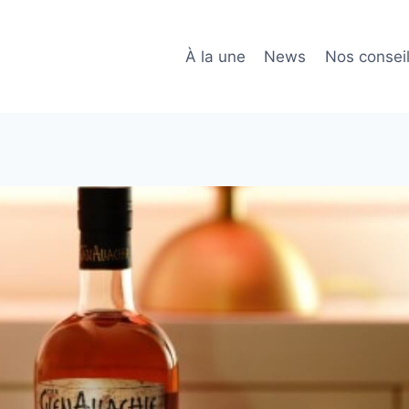
À la une
News
Nos consei