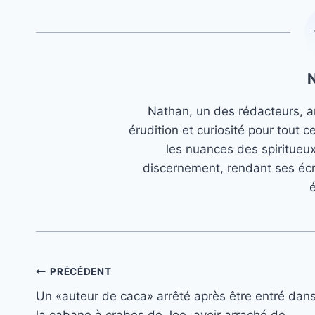
Nathan, un des rédacteurs, an
érudition et curiosité pour tout c
les nuances des spiritueu
discernement, rendant ses écr
é
Navigation
PRÉCÉDENT
Un «auteur de caca» arrêté après être entré dan
de
la cabane à crabes de Joe, avoir arraché de