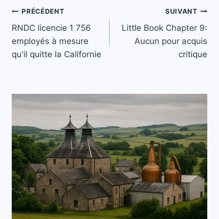
Navigation
PRÉCÉDENT
SUIVANT
RNDC licencie 1 756
Little Book Chapter 9:
de
employés à mesure
Aucun pour acquis
l’article
qu'il quitte la Californie
critique