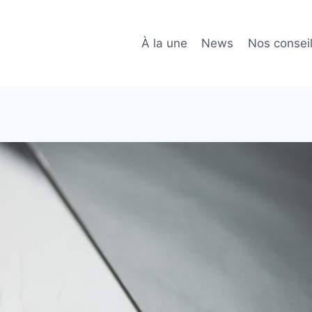
À la une
News
Nos consei