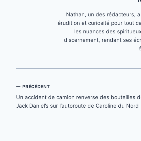
Nathan, un des rédacteurs, an
érudition et curiosité pour tout c
les nuances des spiritueu
discernement, rendant ses écr
é
Navigation
PRÉCÉDENT
Un accident de camion renverse des bouteilles d
de
Jack Daniel’s sur l’autoroute de Caroline du Nord
l’article