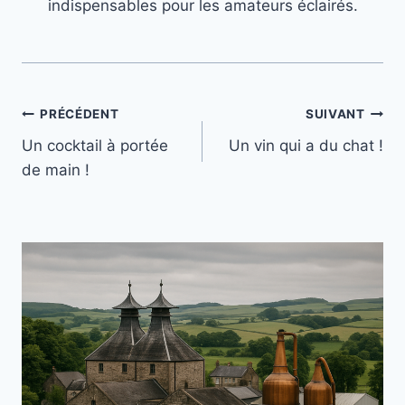
indispensables pour les amateurs éclairés.
Navigation
PRÉCÉDENT
SUIVANT
Un cocktail à portée
Un vin qui a du chat !
de
de main !
l’article