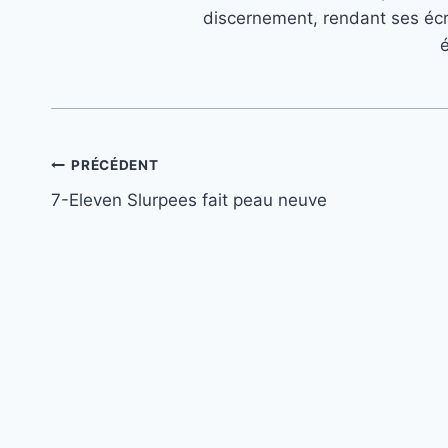
discernement, rendant ses écr
é
Navigation
PRÉCÉDENT
7-Eleven Slurpees fait peau neuve
de
l’article