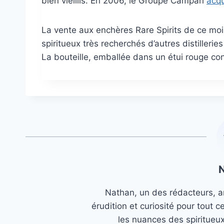
bien vieillis. En 2006, le Groupe Campari
acqu
La vente aux enchères Rare Spirits de ce mois
spiritueux très recherchés d’autres distilleri
La bouteille, emballée dans un étui rouge con
Nathan, un des rédacteurs, an
érudition et curiosité pour tout c
les nuances des spiritueu