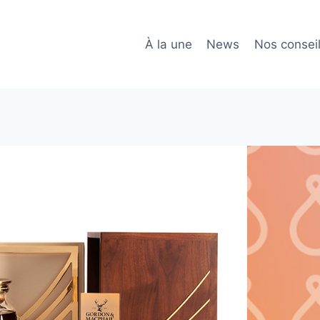
À la une
News
Nos consei