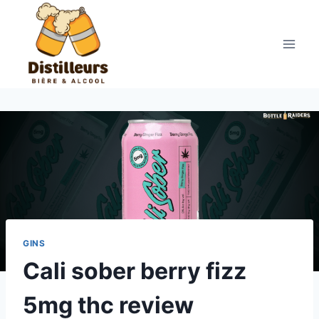
Aller
au
contenu
GINS
Cali sober berry fizz
5mg thc review