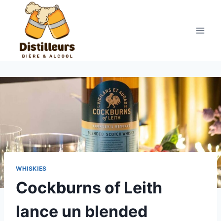
Aller
au
contenu
WHISKIES
Cockburns of Leith
lance un blended