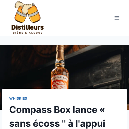
Aller
au
contenu
WHISKIES
Compass Box lance «
sans écoss '' à l'appui