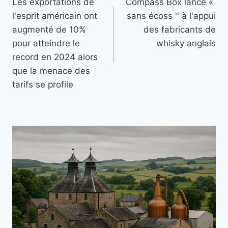
Les exportations de
Compass Box lance «
de
l'esprit américain ont
sans écoss '' à l'appui
l’article
augmenté de 10%
des fabricants de
pour atteindre le
whisky anglais
record en 2024 alors
que la menace des
tarifs se profile