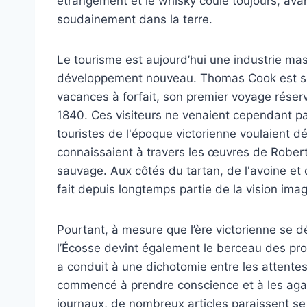
étrangement et le whisky coule toujours, ava
soudainement dans la terre.
Le tourisme est aujourd’hui une industrie mas
développement nouveau. Thomas Cook est so
vacances à forfait, son premier voyage réser
1840. Ces visiteurs ne venaient cependant pas 
touristes de l'époque victorienne voulaient d
connaissaient à travers les œuvres de Robert B
sauvage. Aux côtés du tartan, de l'avoine et
fait depuis longtemps partie de la vision imag
Pourtant, à mesure que l’ère victorienne se dé
l’Écosse devint également le berceau des pro
a conduit à une dichotomie entre les attentes 
commencé à prendre conscience et à les agacer
journaux, de nombreux articles paraissent se