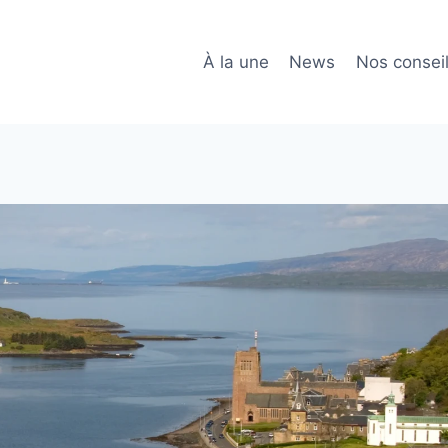
À la une
News
Nos consei