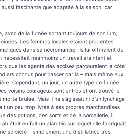
t aussi fascinante que adaptée à la saison, car
ire, avec de la fumée sortant toujours de son lum,
eminées. Les femmes locales étaient prudentes
impliqués dans sa nécromancie, ils lui offriraient de
on nécessitait néanmoins un travail éreintant et
rs que les agents des accises parcouraient la côte
andiers connus pour passer par là – mais même eux
rcière. Cependant, un jour, un autre type de fumée
es voisins courageux sont entrés et ont trouvé le
t morte brûlée. Mais il ne s’agissait ni d’un lynchage
tait un peu trop livrée à ses propres marchandises
e des potions, des sorts et de la sorcellerie, il
ah était en fait un alambic sur lequel elle fabriquait
 une sorcière – simplement une distillatrice très