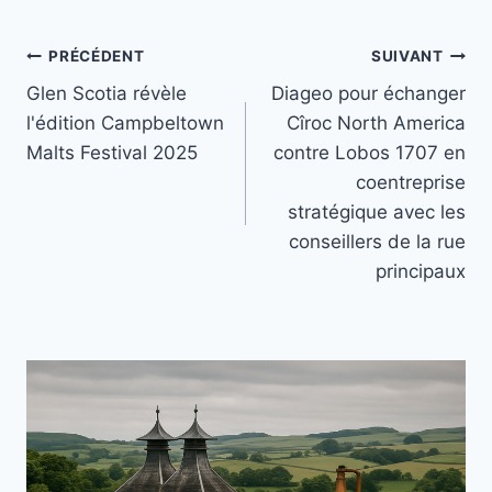
Navigation
PRÉCÉDENT
SUIVANT
Glen Scotia révèle
Diageo pour échanger
de
l'édition Campbeltown
Cîroc North America
l’article
Malts Festival 2025
contre Lobos 1707 en
coentreprise
stratégique avec les
conseillers de la rue
principaux