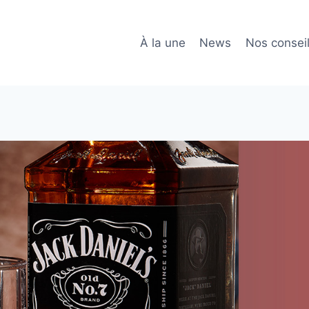
À la une
News
Nos consei