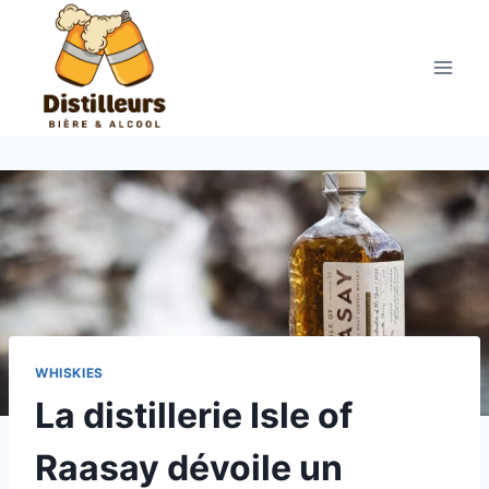
Aller
au
contenu
WHISKIES
La distillerie Isle of
Raasay dévoile un