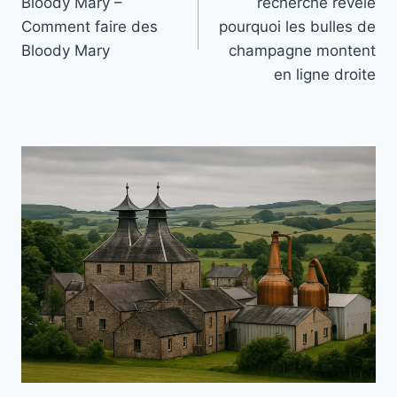
Bloody Mary –
recherche révèle
l’article
Comment faire des
pourquoi les bulles de
Bloody Mary
champagne montent
en ligne droite