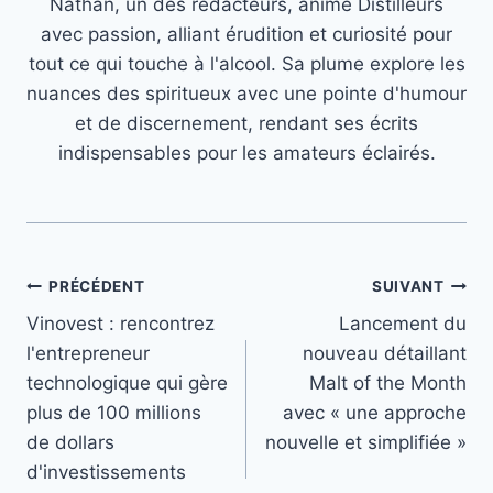
Nathan, un des rédacteurs, anime Distilleurs
avec passion, alliant érudition et curiosité pour
tout ce qui touche à l'alcool. Sa plume explore les
nuances des spiritueux avec une pointe d'humour
et de discernement, rendant ses écrits
indispensables pour les amateurs éclairés.
Navigation
PRÉCÉDENT
SUIVANT
Vinovest : rencontrez
Lancement du
de
l'entrepreneur
nouveau détaillant
l’article
technologique qui gère
Malt of the Month
plus de 100 millions
avec « une approche
de dollars
nouvelle et simplifiée »
d'investissements