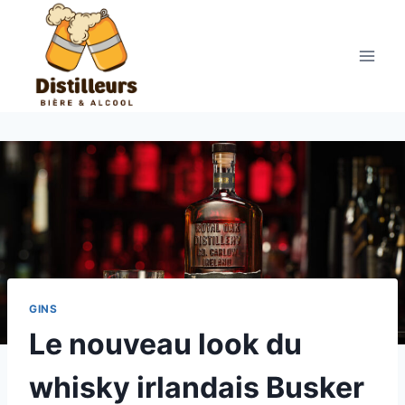
Aller
au
contenu
GINS
Le nouveau look du
whisky irlandais Busker