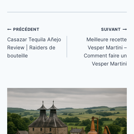
Navigation
PRÉCÉDENT
SUIVANT
Casazar Tequila Añejo
Meilleure recette
de
Review | Raiders de
Vesper Martini –
l’article
bouteille
Comment faire un
Vesper Martini