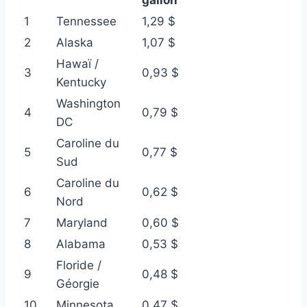
gallon
1
Tennessee
1,29 $
2
Alaska
1,07 $
Hawaï /
3
0,93 $
Kentucky
Washington
4
0,79 $
DC
Caroline du
5
0,77 $
Sud
Caroline du
6
0,62 $
Nord
7
Maryland
0,60 $
8
Alabama
0,53 $
Floride /
9
0,48 $
Géorgie
10
Minnesota
0,47 $