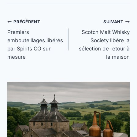
Navigation
PRÉCÉDENT
SUIVANT
Premiers
Scotch Malt Whisky
de
embouteillages libérés
Society libère la
l’article
par Spirits CO sur
sélection de retour à
mesure
la maison