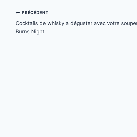
Navigation
PRÉCÉDENT
Cocktails de whisky à déguster avec votre soupe
de
Burns Night
l’article