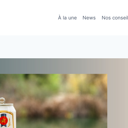
À la une
News
Nos consei