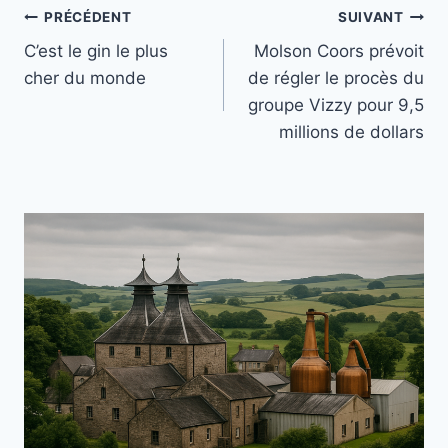
Navigation
PRÉCÉDENT
SUIVANT
C’est le gin le plus
Molson Coors prévoit
de
cher du monde
de régler le procès du
l’article
groupe Vizzy pour 9,5
millions de dollars