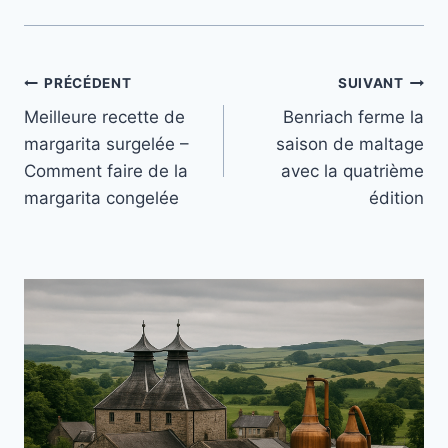
Navigation
PRÉCÉDENT
SUIVANT
Meilleure recette de
Benriach ferme la
de
margarita surgelée –
saison de maltage
l’article
Comment faire de la
avec la quatrième
margarita congelée
édition