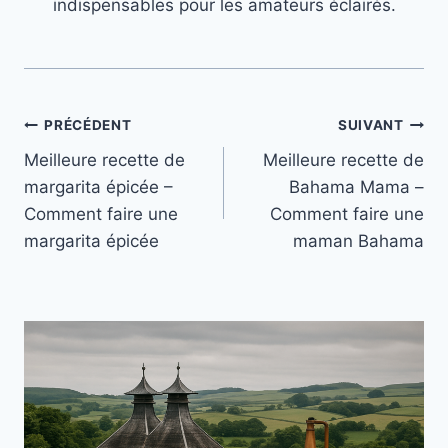
indispensables pour les amateurs éclairés.
Navigation
PRÉCÉDENT
SUIVANT
Meilleure recette de
Meilleure recette de
de
margarita épicée –
Bahama Mama –
l’article
Comment faire une
Comment faire une
margarita épicée
maman Bahama