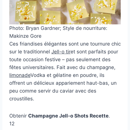
Photo: Bryan Gardner; Style de nourriture:
Makinze Gore
Ces friandises élégantes sont une tournure chic
sur le traditionnel
Jell-o tir
et sont parfaits pour
toute occasion festive – pas seulement des
fêtes universitaires. Fait avec du champagne,
limonade
Vodka et gélatine en poudre, ils
offrent un délicieux appariement haut-bas, un
peu comme servir du caviar avec des
croustilles.
Obtenir
Champagne Jell-o Shots Recette
.
12