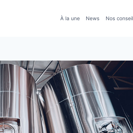
À la une
News
Nos consei