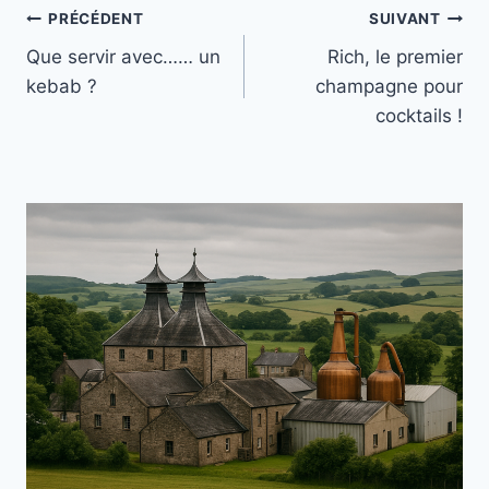
Navigation
PRÉCÉDENT
SUIVANT
Que servir avec…… un
Rich, le premier
de
kebab ?
champagne pour
l’article
cocktails !