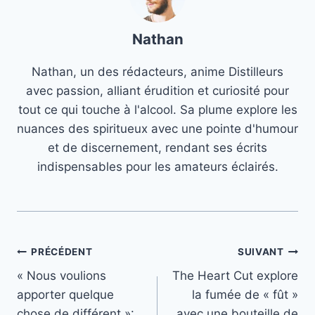
Nathan
Nathan, un des rédacteurs, anime Distilleurs
avec passion, alliant érudition et curiosité pour
tout ce qui touche à l'alcool. Sa plume explore les
nuances des spiritueux avec une pointe d'humour
et de discernement, rendant ses écrits
indispensables pour les amateurs éclairés.
Navigation
PRÉCÉDENT
SUIVANT
« Nous voulions
The Heart Cut explore
de
apporter quelque
la fumée de « fût »
l’article
chose de différent »:
avec une bouteille de