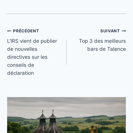
Navigation
PRÉCÉDENT
SUIVANT
L’IRS vient de publier
Top 3 des meilleurs
de
de nouvelles
bars de Talence
l’article
directives sur les
conseils de
déclaration