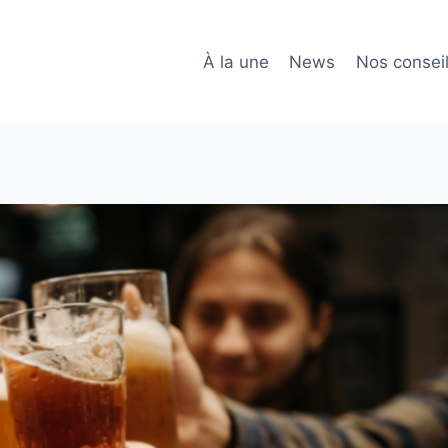
À la une
News
Nos consei