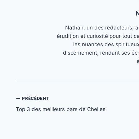
Nathan, un des rédacteurs, an
érudition et curiosité pour tout c
les nuances des spiritueu
discernement, rendant ses écr
é
Navigation
PRÉCÉDENT
Top 3 des meilleurs bars de Chelles
de
l’article