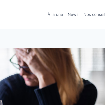
À la une
News
Nos consei