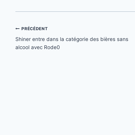
Navigation
PRÉCÉDENT
Shiner entre dans la catégorie des bières sans
de
alcool avec Rode0
l’article