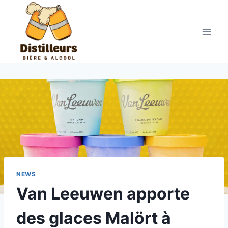
Aller
au
contenu
NEWS
Van Leeuwen apporte
des glaces Malört à