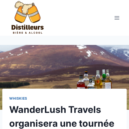
Aller
au
contenu
WHISKIES
WanderLush Travels
organisera une tournée