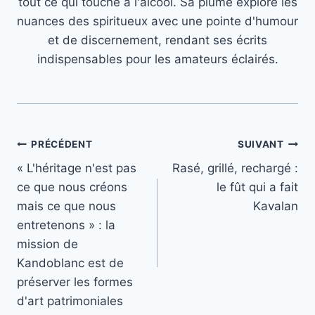
tout ce qui touche à l'alcool. Sa plume explore les
nuances des spiritueux avec une pointe d'humour
et de discernement, rendant ses écrits
indispensables pour les amateurs éclairés.
Navigation
PRÉCÉDENT
SUIVANT
« L'héritage n'est pas
Rasé, grillé, rechargé :
de
ce que nous créons
le fût qui a fait
l’article
mais ce que nous
Kavalan
entretenons » : la
mission de
Kandoblanc est de
préserver les formes
d'art patrimoniales