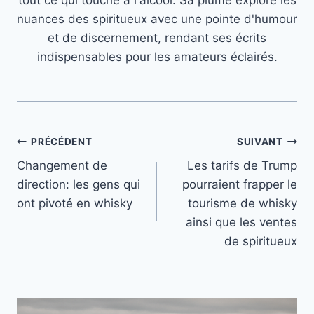
tout ce qui touche à l'alcool. Sa plume explore les
nuances des spiritueux avec une pointe d'humour
et de discernement, rendant ses écrits
indispensables pour les amateurs éclairés.
Navigation
PRÉCÉDENT
SUIVANT
Changement de
Les tarifs de Trump
de
direction: les gens qui
pourraient frapper le
l’article
ont pivoté en whisky
tourisme de whisky
ainsi que les ventes
de spiritueux