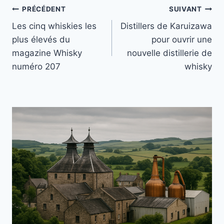
Navigation
PRÉCÉDENT
SUIVANT
Les cinq whiskies les
Distillers de Karuizawa
de
plus élevés du
pour ouvrir une
l’article
magazine Whisky
nouvelle distillerie de
numéro 207
whisky