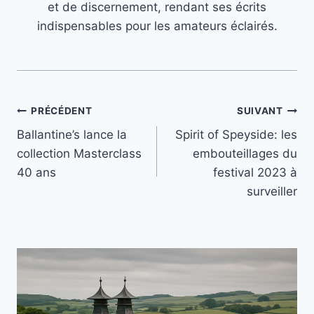
et de discernement, rendant ses écrits
indispensables pour les amateurs éclairés.
Navigation
PRÉCÉDENT
SUIVANT
Ballantine’s lance la
Spirit of Speyside: les
de
collection Masterclass
embouteillages du
l’article
40 ans
festival 2023 à
surveiller