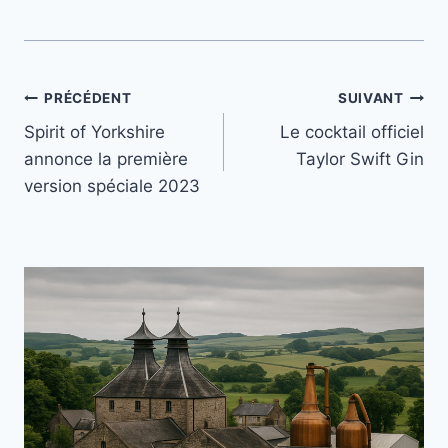
Navigation
PRÉCÉDENT
SUIVANT
Spirit of Yorkshire
Le cocktail officiel
de
annonce la première
Taylor Swift Gin
l’article
version spéciale 2023