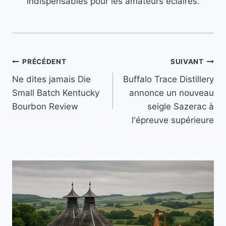
indispensables pour les amateurs éclairés.
Navigation
PRÉCÉDENT
SUIVANT
Ne dites jamais Die
Buffalo Trace Distillery
de
Small Batch Kentucky
annonce un nouveau
l’article
Bourbon Review
seigle Sazerac à
l'épreuve supérieure