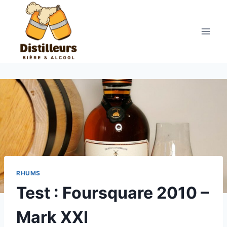
Aller
au
contenu
RHUMS
Test : Foursquare 2010 –
Mark XXI