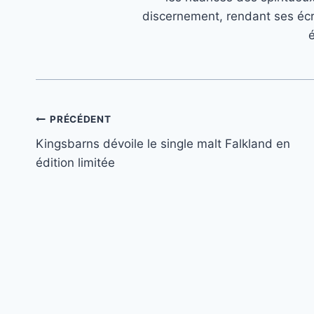
discernement, rendant ses écr
é
Navigation
PRÉCÉDENT
Kingsbarns dévoile le single malt Falkland en
de
édition limitée
l’article