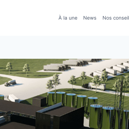
À la une
News
Nos consei