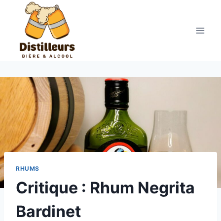
Aller
au
contenu
RHUMS
Critique : Rhum Negrita
Bardinet