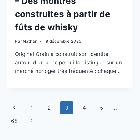
– Des montres
construites à partir de
fûts de whisky
Par
Nathan
18 décembre 2025
Original Grain a construit son identité
autour d'un principe qui la distingue sur un
marché horloger très fréquenté : chaque…
Navigation
Page
1
2
3
4
5
…
de
précédente
Page
68
page
suivante